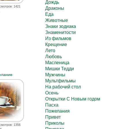
Дождь
смотров: 1421
Драконы
а
Еда
Животные
Знаки зодиака
Знаменитости
Из фильмов
Крещение
Лето
Любовь
Масленица
Мишки Тедди
елание
Мужчины
Мультфильмы
На рабочий стол
Осень
Открытки С Новым годом
Пасха
Пожелания
Привет
Приколы
смотров: 1356
о