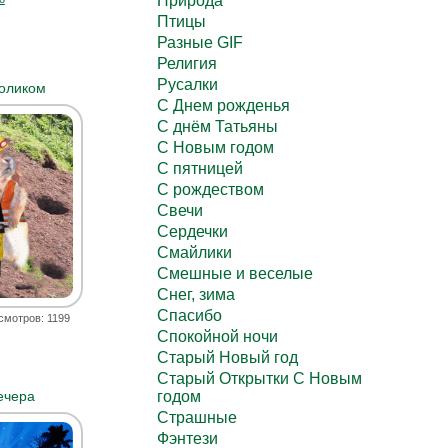
Природа
Птицы
Разные GIF
Религия
Русалки
оликом
С Днем рожденья
С днём Татьяны
С Новым годом
С пятницей
С рождеством
Свечи
Сердечки
Смайлики
Смешные и веселые
Снег, зима
Спасибо
смотров: 1199
Спокойной ночи
Старый Новый год
Старый Открытки С Новым
годом
ечера
Страшные
Фэнтези