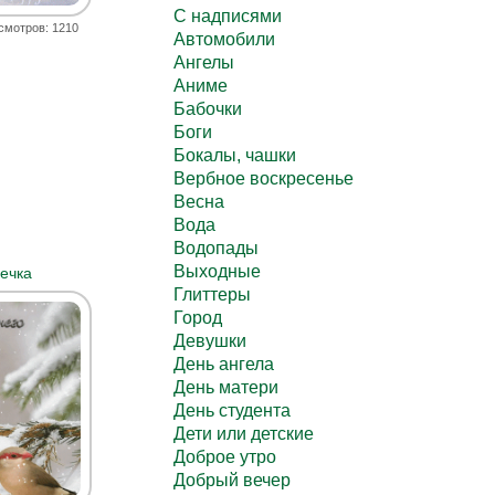
C надписями
смотров: 1210
Автомобили
Ангелы
Аниме
Бабочки
Боги
Бокалы, чашки
Вербное воскресенье
Весна
Вода
Водопады
Выходные
ечка
Глиттеры
Город
Девушки
День ангела
День матери
День студента
Дети или детские
Доброе утро
Добрый вечер