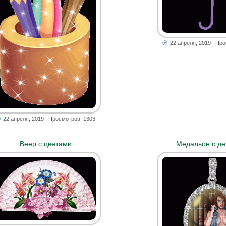
22 апреля, 2019
| Про
22 апреля, 2019
| Просмотров: 1303
Веер с цветами
Медальон с де