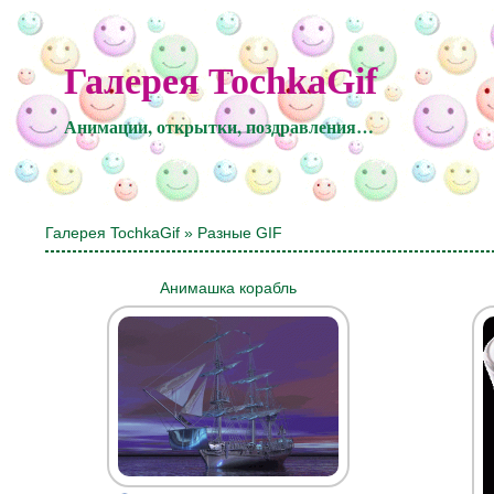
Галерея TochkaGif
Анимации, открытки, поздравления…
Галерея TochkaGif
» Разные GIF
Анимашка корабль