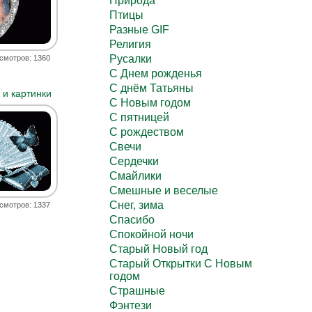
Природа
Птицы
Разные GIF
Религия
Русалки
смотров: 1360
С Днем рожденья
С днём Татьяны
и картинки
С Новым годом
С пятницей
С рождеством
Свечи
Сердечки
Смайлики
Смешные и веселые
Снег, зима
смотров: 1337
Спасибо
Спокойной ночи
Старый Новый год
Старый Открытки С Новым
годом
Страшные
Фэнтези