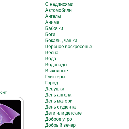
C надписями
Автомобили
Ангелы
Аниме
Бабочки
Боги
Бокалы, чашки
Вербное воскресенье
Весна
Вода
Водопады
Выходные
Глиттеры
Город
Девушки
онт
День ангела
День матери
День студента
Дети или детские
Доброе утро
Добрый вечер