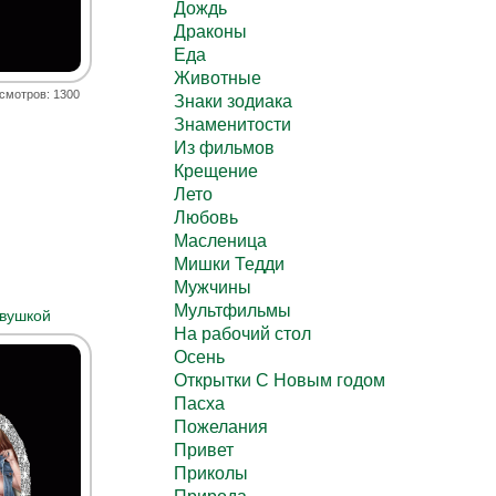
Дождь
Драконы
Еда
Животные
смотров: 1300
Знаки зодиака
Знаменитости
Из фильмов
Крещение
Лето
Любовь
Масленица
Мишки Тедди
Мужчины
Мультфильмы
вушкой
На рабочий стол
Осень
Открытки С Новым годом
Пасха
Пожелания
Привет
Приколы