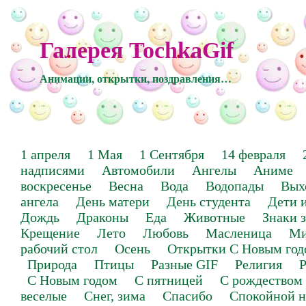
Галерея TochkaGif
Анимации, открытки, поздравления…
1 апреля
1 Мая
1 Сентября
14 февраля
надписями
Автомобили
Ангелы
Аниме
воскресенье
Весна
Вода
Водопады
Вых
ангела
День матери
День студента
Дети 
Дождь
Драконы
Еда
Животные
Знаки 
Крещение
Лето
Любовь
Масленица
Ми
рабочий стол
Осень
Открытки С Новым год
Природа
Птицы
Разные GIF
Религия
Р
С Новым годом
С пятницей
С рождеством
веселые
Снег, зима
Спасибо
Спокойной н