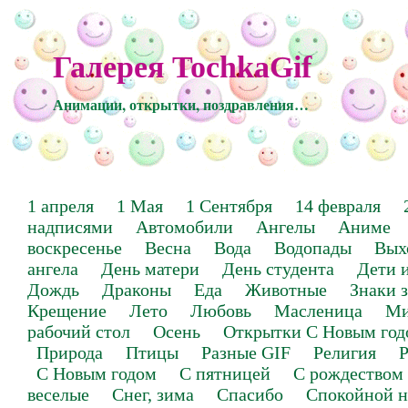
Галерея TochkaGif
Анимации, открытки, поздравления…
1 апреля
1 Мая
1 Сентября
14 февраля
надписями
Автомобили
Ангелы
Аниме
воскресенье
Весна
Вода
Водопады
Вых
ангела
День матери
День студента
Дети 
Дождь
Драконы
Еда
Животные
Знаки 
Крещение
Лето
Любовь
Масленица
Ми
рабочий стол
Осень
Открытки С Новым год
Природа
Птицы
Разные GIF
Религия
Р
С Новым годом
С пятницей
С рождеством
веселые
Снег, зима
Спасибо
Спокойной н