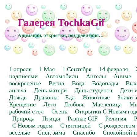
Галерея TochkaGif
Анимации, открытки, поздравления…
1 апреля
1 Мая
1 Сентября
14 февраля
надписями
Автомобили
Ангелы
Аниме
воскресенье
Весна
Вода
Водопады
Вых
ангела
День матери
День студента
Дети 
Дождь
Драконы
Еда
Животные
Знаки 
Крещение
Лето
Любовь
Масленица
Ми
рабочий стол
Осень
Открытки С Новым год
Природа
Птицы
Разные GIF
Религия
Р
С Новым годом
С пятницей
С рождеством
веселые
Снег, зима
Спасибо
Спокойной н