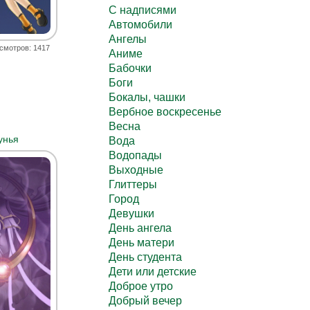
C надписями
Автомобили
Ангелы
смотров: 1417
Аниме
Бабочки
Боги
Бокалы, чашки
Вербное воскресенье
Весна
унья
Вода
Водопады
Выходные
Глиттеры
Город
Девушки
День ангела
День матери
День студента
Дети или детские
Доброе утро
Добрый вечер