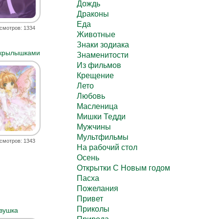
Дождь
Драконы
Еда
смотров: 1334
Животные
Знаки зодиака
 крылышками
Знаменитости
Из фильмов
Крещение
Лето
Любовь
Масленица
Мишки Тедди
Мужчины
Мультфильмы
смотров: 1343
На рабочий стол
Осень
Открытки С Новым годом
Пасха
Пожелания
Привет
Приколы
вушка