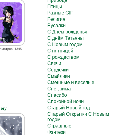
Природа
Птицы
Разные GIF
Религия
Русалки
С Днем рожденья
С днём Татьяны
С Новым годом
смотров: 1345
С пятницей
С рождеством
Свечи
Сердечки
Смайлики
Смешные и веселые
Снег, зима
Спасибо
Спокойной ночи
Старый Новый год
негу
Старый Открытки С Новым
годом
Страшные
Фэнтези