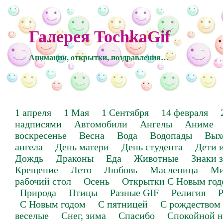
Галерея TochkaGif
Анимации, открытки, поздравления…
1 апреля
1 Мая
1 Сентября
14 февраля
надписями
Автомобили
Ангелы
Аниме
воскресенье
Весна
Вода
Водопады
Вых
ангела
День матери
День студента
Дети 
Дождь
Драконы
Еда
Животные
Знаки 
Крещение
Лето
Любовь
Масленица
Ми
рабочий стол
Осень
Открытки С Новым год
Природа
Птицы
Разные GIF
Религия
Р
С Новым годом
С пятницей
С рождеством
веселые
Снег, зима
Спасибо
Спокойной н