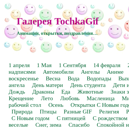
Галерея TochkaGif
Анимации, открытки, поздравления…
1 апреля
1 Мая
1 Сентября
14 февраля
надписями
Автомобили
Ангелы
Аниме
воскресенье
Весна
Вода
Водопады
Вых
ангела
День матери
День студента
Дети 
Дождь
Драконы
Еда
Животные
Знаки 
Крещение
Лето
Любовь
Масленица
Ми
рабочий стол
Осень
Открытки С Новым год
Природа
Птицы
Разные GIF
Религия
Р
С Новым годом
С пятницей
С рождеством
веселые
Снег, зима
Спасибо
Спокойной н