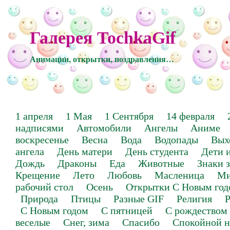
Галерея TochkaGif
Анимации, открытки, поздравления…
1 апреля
1 Мая
1 Сентября
14 февраля
надписями
Автомобили
Ангелы
Аниме
воскресенье
Весна
Вода
Водопады
Вых
ангела
День матери
День студента
Дети 
Дождь
Драконы
Еда
Животные
Знаки 
Крещение
Лето
Любовь
Масленица
Ми
рабочий стол
Осень
Открытки С Новым год
Природа
Птицы
Разные GIF
Религия
Р
С Новым годом
С пятницей
С рождеством
веселые
Снег, зима
Спасибо
Спокойной н