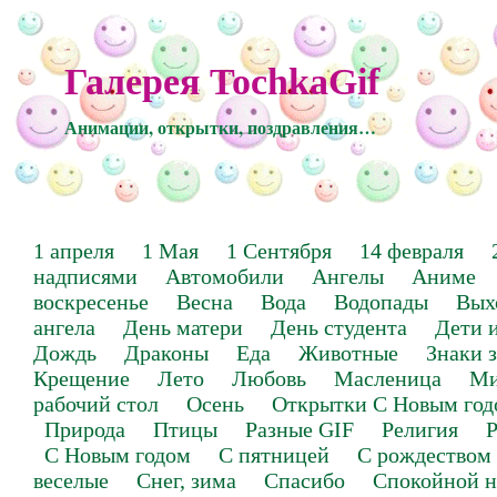
Галерея TochkaGif
Анимации, открытки, поздравления…
1 апреля
1 Мая
1 Сентября
14 февраля
надписями
Автомобили
Ангелы
Аниме
воскресенье
Весна
Вода
Водопады
Вых
ангела
День матери
День студента
Дети 
Дождь
Драконы
Еда
Животные
Знаки 
Крещение
Лето
Любовь
Масленица
Ми
рабочий стол
Осень
Открытки С Новым год
Природа
Птицы
Разные GIF
Религия
Р
С Новым годом
С пятницей
С рождеством
веселые
Снег, зима
Спасибо
Спокойной н