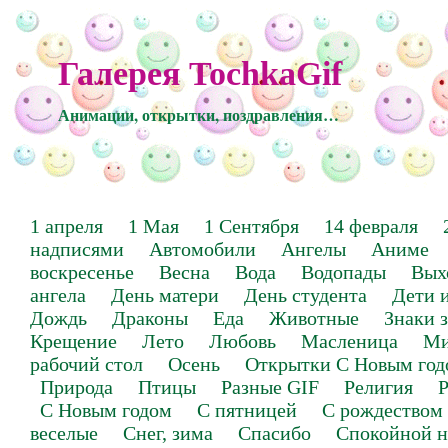
Галерея TochkaGif
Анимации, открытки, поздравления…
1 апреля
1 Мая
1 Сентября
14 февраля
надписями
Автомобили
Ангелы
Аниме
воскресенье
Весна
Вода
Водопады
Вых
ангела
День матери
День студента
Дети 
Дождь
Драконы
Еда
Животные
Знаки 
Крещение
Лето
Любовь
Масленица
Ми
рабочий стол
Осень
Открытки С Новым год
Природа
Птицы
Разные GIF
Религия
Р
С Новым годом
С пятницей
С рождеством
веселые
Снег, зима
Спасибо
Спокойной н