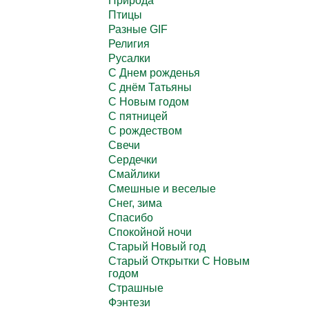
Природа
Птицы
Разные GIF
Религия
Русалки
С Днем рожденья
С днём Татьяны
С Новым годом
С пятницей
С рождеством
Свечи
Сердечки
Смайлики
Смешные и веселые
Снег, зима
Спасибо
Спокойной ночи
Старый Новый год
Старый Открытки С Новым
годом
Страшные
Фэнтези