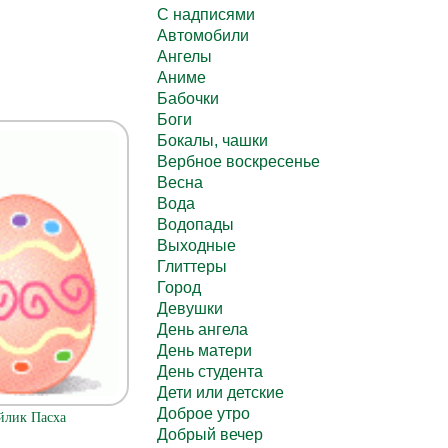
C надписями
Автомобили
Ангелы
Аниме
Бабочки
Боги
Бокалы, чашки
Вербное воскресенье
Весна
Вода
Водопады
Выходные
Глиттеры
Город
Девушки
День ангела
День матери
День студента
Дети или детские
Доброе утро
йлик Пасха
Добрый вечер