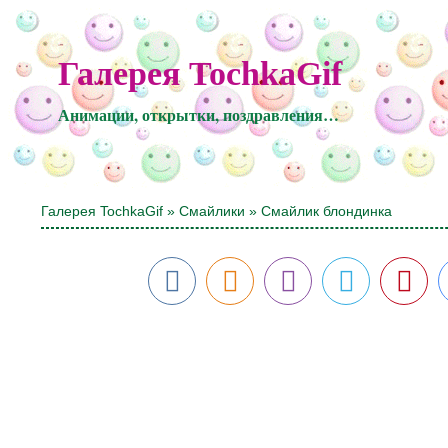
Галерея TochkaGif
Анимации, открытки, поздравления…
Галерея TochkaGif
»
Смайлики
» Смайлик блондинка