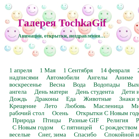
Галерея TochkaGif
Анимации, открытки, поздравления…
1 апреля
1 Мая
1 Сентября
14 февраля
надписями
Автомобили
Ангелы
Аниме
воскресенье
Весна
Вода
Водопады
Вых
ангела
День матери
День студента
Дети 
Дождь
Драконы
Еда
Животные
Знаки 
Крещение
Лето
Любовь
Масленица
Ми
рабочий стол
Осень
Открытки С Новым год
Природа
Птицы
Разные GIF
Религия
Р
С Новым годом
С пятницей
С рождеством
веселые
Снег, зима
Спасибо
Спокойной н