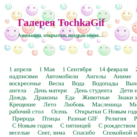
Галерея TochkaGif
Анимации, открытки, поздравления…
1 апреля
1 Мая
1 Сентября
14 февраля
надписями
Автомобили
Ангелы
Аниме
воскресенье
Весна
Вода
Водопады
Вых
ангела
День матери
День студента
Дети 
Дождь
Драконы
Еда
Животные
Знаки 
Крещение
Лето
Любовь
Масленица
Ми
рабочий стол
Осень
Открытки С Новым год
Природа
Птицы
Разные GIF
Религия
Р
С Новым годом
С пятницей
С рождеством
веселые
Снег, зима
Спасибо
Спокойной н