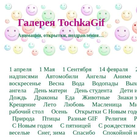
Галерея TochkaGif
Анимации, открытки, поздравления…
1 апреля
1 Мая
1 Сентября
14 февраля
надписями
Автомобили
Ангелы
Аниме
воскресенье
Весна
Вода
Водопады
Вых
ангела
День матери
День студента
Дети 
Дождь
Драконы
Еда
Животные
Знаки 
Крещение
Лето
Любовь
Масленица
Ми
рабочий стол
Осень
Открытки С Новым год
Природа
Птицы
Разные GIF
Религия
Р
С Новым годом
С пятницей
С рождеством
веселые
Снег, зима
Спасибо
Спокойной н