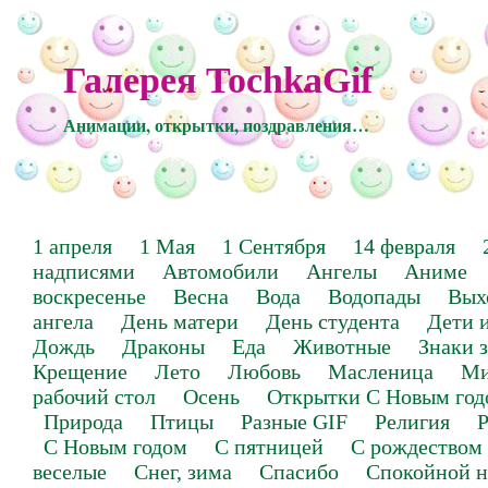
Галерея TochkaGif
Анимации, открытки, поздравления…
1 апреля
1 Мая
1 Сентября
14 февраля
надписями
Автомобили
Ангелы
Аниме
воскресенье
Весна
Вода
Водопады
Вых
ангела
День матери
День студента
Дети 
Дождь
Драконы
Еда
Животные
Знаки 
Крещение
Лето
Любовь
Масленица
Ми
рабочий стол
Осень
Открытки С Новым год
Природа
Птицы
Разные GIF
Религия
Р
С Новым годом
С пятницей
С рождеством
веселые
Снег, зима
Спасибо
Спокойной н