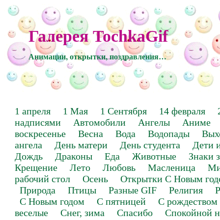
Галерея TochkaGif
Анимации, открытки, поздравления…
1 апреля
1 Мая
1 Сентября
14 февраля
надписями
Автомобили
Ангелы
Аниме
воскресенье
Весна
Вода
Водопады
Вых
ангела
День матери
День студента
Дети 
Дождь
Драконы
Еда
Животные
Знаки 
Крещение
Лето
Любовь
Масленица
Ми
рабочий стол
Осень
Открытки С Новым год
Природа
Птицы
Разные GIF
Религия
Р
С Новым годом
С пятницей
С рождеством
веселые
Снег, зима
Спасибо
Спокойной н