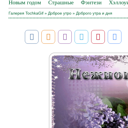
Новым годом
Страшные
Фэнтези
Хэллоу
Галерея TochkaGif
»
Доброе утро
» Доброго утра и дня