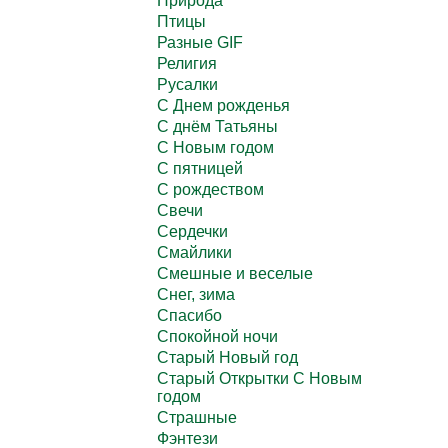
Природа
Птицы
Разные GIF
Религия
Русалки
С Днем рожденья
С днём Татьяны
С Новым годом
С пятницей
С рождеством
Свечи
Сердечки
Смайлики
Смешные и веселые
Снег, зима
Спасибо
Спокойной ночи
Старый Новый год
Старый Открытки С Новым
годом
Страшные
Фэнтези