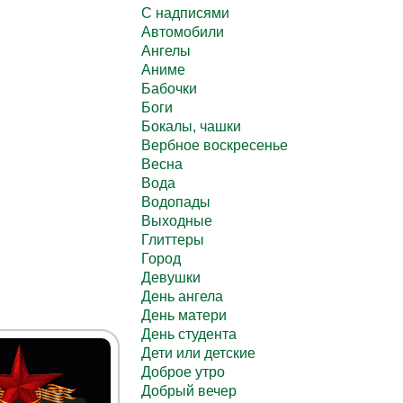
C надписями
Автомобили
Ангелы
Аниме
Бабочки
Боги
Бокалы, чашки
Вербное воскресенье
Весна
Вода
Водопады
Выходные
Глиттеры
Город
Девушки
День ангела
День матери
День студента
Дети или детские
Доброе утро
Добрый вечер