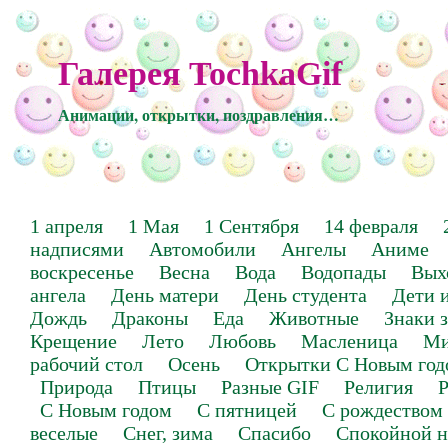
Галерея TochkaGif
Анимации, открытки, поздравления…
1 апреля
1 Мая
1 Сентября
14 февраля
надписями
Автомобили
Ангелы
Аниме
воскресенье
Весна
Вода
Водопады
Вых
ангела
День матери
День студента
Дети 
Дождь
Драконы
Еда
Животные
Знаки 
Крещение
Лето
Любовь
Масленица
Ми
рабочий стол
Осень
Открытки С Новым год
Природа
Птицы
Разные GIF
Религия
Р
С Новым годом
С пятницей
С рождеством
веселые
Снег, зима
Спасибо
Спокойной н