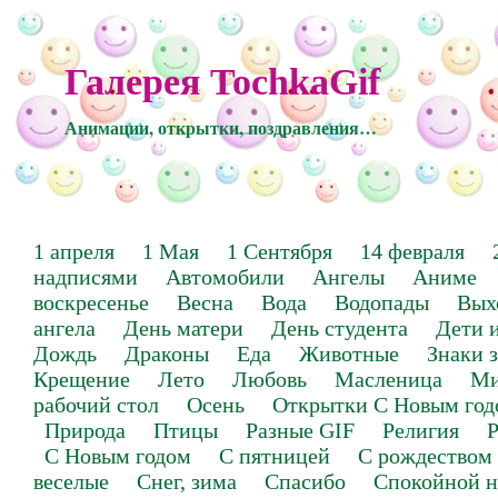
Галерея TochkaGif
Анимации, открытки, поздравления…
1 апреля
1 Мая
1 Сентября
14 февраля
надписями
Автомобили
Ангелы
Аниме
воскресенье
Весна
Вода
Водопады
Вых
ангела
День матери
День студента
Дети 
Дождь
Драконы
Еда
Животные
Знаки 
Крещение
Лето
Любовь
Масленица
Ми
рабочий стол
Осень
Открытки С Новым год
Природа
Птицы
Разные GIF
Религия
Р
С Новым годом
С пятницей
С рождеством
веселые
Снег, зима
Спасибо
Спокойной н