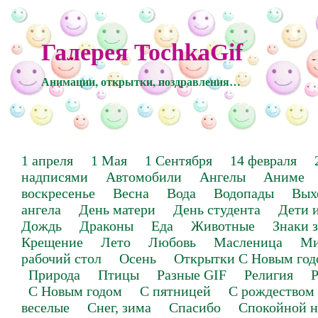
Галерея TochkaGif
Анимации, открытки, поздравления…
1 апреля
1 Мая
1 Сентября
14 февраля
надписями
Автомобили
Ангелы
Аниме
воскресенье
Весна
Вода
Водопады
Вых
ангела
День матери
День студента
Дети 
Дождь
Драконы
Еда
Животные
Знаки 
Крещение
Лето
Любовь
Масленица
Ми
рабочий стол
Осень
Открытки С Новым год
Природа
Птицы
Разные GIF
Религия
Р
С Новым годом
С пятницей
С рождеством
веселые
Снег, зима
Спасибо
Спокойной н