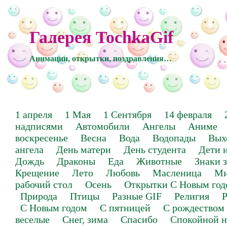
Галерея TochkaGif
Анимации, открытки, поздравления…
1 апреля
1 Мая
1 Сентября
14 февраля
надписями
Автомобили
Ангелы
Аниме
воскресенье
Весна
Вода
Водопады
Вых
ангела
День матери
День студента
Дети 
Дождь
Драконы
Еда
Животные
Знаки 
Крещение
Лето
Любовь
Масленица
Ми
рабочий стол
Осень
Открытки С Новым год
Природа
Птицы
Разные GIF
Религия
Р
С Новым годом
С пятницей
С рождеством
веселые
Снег, зима
Спасибо
Спокойной н