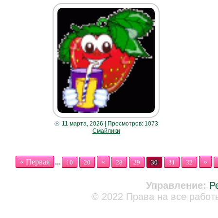
11 марта, 2026
| Просмотров: 1073
Смайлики
« Первая
...
«
»
10
20
28
29
30
31
32
Управление:
Р
© 2022 Права на все работ