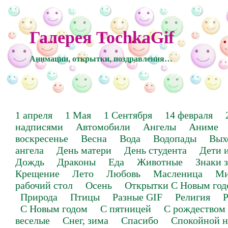
Галерея TochkaGif
Анимации, открытки, поздравления…
1 апреля
1 Мая
1 Сентября
14 февраля
надписями
Автомобили
Ангелы
Аниме
воскресенье
Весна
Вода
Водопады
Вых
ангела
День матери
День студента
Дети 
Дождь
Драконы
Еда
Животные
Знаки 
Крещение
Лето
Любовь
Масленица
Ми
рабочий стол
Осень
Открытки С Новым год
Природа
Птицы
Разные GIF
Религия
Р
С Новым годом
С пятницей
С рождеством
веселые
Снег, зима
Спасибо
Спокойной н