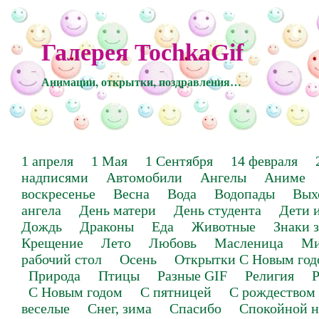
Галерея TochkaGif
Анимации, открытки, поздравления…
1 апреля
1 Мая
1 Сентября
14 февраля
надписями
Автомобили
Ангелы
Аниме
воскресенье
Весна
Вода
Водопады
Вых
ангела
День матери
День студента
Дети 
Дождь
Драконы
Еда
Животные
Знаки 
Крещение
Лето
Любовь
Масленица
Ми
рабочий стол
Осень
Открытки С Новым год
Природа
Птицы
Разные GIF
Религия
Р
С Новым годом
С пятницей
С рождеством
веселые
Снег, зима
Спасибо
Спокойной н