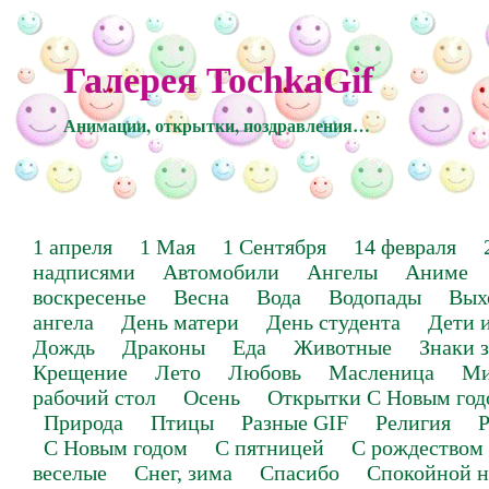
Галерея TochkaGif
Анимации, открытки, поздравления…
1 апреля
1 Мая
1 Сентября
14 февраля
надписями
Автомобили
Ангелы
Аниме
воскресенье
Весна
Вода
Водопады
Вых
ангела
День матери
День студента
Дети 
Дождь
Драконы
Еда
Животные
Знаки 
Крещение
Лето
Любовь
Масленица
Ми
рабочий стол
Осень
Открытки С Новым год
Природа
Птицы
Разные GIF
Религия
Р
С Новым годом
С пятницей
С рождеством
веселые
Снег, зима
Спасибо
Спокойной н