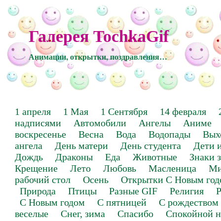
Галерея TochkaGif
Анимации, открытки, поздравления…
1 апреля
1 Мая
1 Сентября
14 февраля
надписями
Автомобили
Ангелы
Аниме
воскресенье
Весна
Вода
Водопады
Вых
ангела
День матери
День студента
Дети 
Дождь
Драконы
Еда
Животные
Знаки 
Крещение
Лето
Любовь
Масленица
Ми
рабочий стол
Осень
Открытки С Новым год
Природа
Птицы
Разные GIF
Религия
Р
С Новым годом
С пятницей
С рождеством
веселые
Снег, зима
Спасибо
Спокойной н