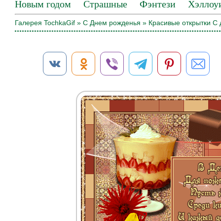
Новым годом
Страшные
Фэнтези
Хэллоу
Галерея TochkaGif
»
С Днем рожденья
» Красивые открытки С