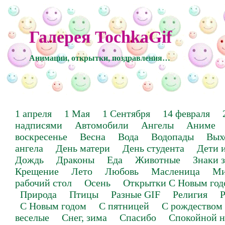
Галерея TochkaGif
Анимации, открытки, поздравления…
1 апреля
1 Мая
1 Сентября
14 февраля
надписями
Автомобили
Ангелы
Аниме
воскресенье
Весна
Вода
Водопады
Вых
ангела
День матери
День студента
Дети 
Дождь
Драконы
Еда
Животные
Знаки 
Крещение
Лето
Любовь
Масленица
Ми
рабочий стол
Осень
Открытки С Новым год
Природа
Птицы
Разные GIF
Религия
Р
С Новым годом
С пятницей
С рождеством
веселые
Снег, зима
Спасибо
Спокойной н