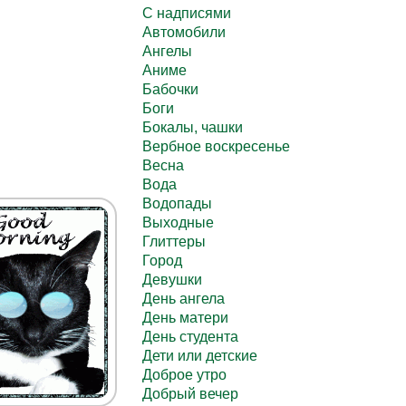
C надписями
Автомобили
Ангелы
Аниме
Бабочки
Боги
Бокалы, чашки
Вербное воскресенье
Весна
Вода
Водопады
Выходные
Глиттеры
Город
Девушки
День ангела
День матери
День студента
Дети или детские
Доброе утро
Добрый вечер