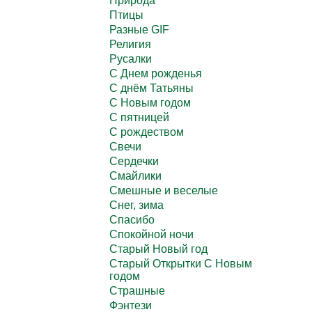
Природа
Птицы
Разные GIF
Религия
Русалки
С Днем рожденья
С днём Татьяны
С Новым годом
С пятницей
С рождеством
Свечи
Сердечки
Смайлики
Смешные и веселые
Снег, зима
Спасибо
Спокойной ночи
Старый Новый год
Старый Открытки С Новым
годом
Страшные
Фэнтези