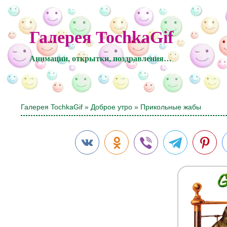
Галерея TochkaGif
Анимации, открытки, поздравления…
Галерея TochkaGif
»
Доброе утро
» Прикольные жабы