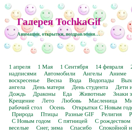
Галерея TochkaGif
Анимации, открытки, поздравления…
1 апреля
1 Мая
1 Сентября
14 февраля
надписями
Автомобили
Ангелы
Аниме
воскресенье
Весна
Вода
Водопады
Вых
ангела
День матери
День студента
Дети 
Дождь
Драконы
Еда
Животные
Знаки 
Крещение
Лето
Любовь
Масленица
Ми
рабочий стол
Осень
Открытки С Новым год
Природа
Птицы
Разные GIF
Религия
Р
С Новым годом
С пятницей
С рождеством
веселые
Снег, зима
Спасибо
Спокойной н