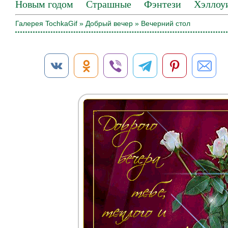
Новым годом
Страшные
Фэнтези
Хэллоу
Галерея TochkaGif
»
Добрый вечер
» Вечерний стол