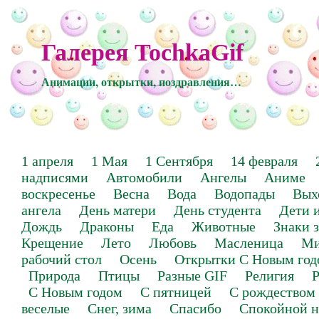
Галерея TochkaGif
Анимации, открытки, поздравления…
1 апреля
1 Мая
1 Сентября
14 февраля
надписями
Автомобили
Ангелы
Аниме
воскресенье
Весна
Вода
Водопады
Вых
ангела
День матери
День студента
Дети 
Дождь
Драконы
Еда
Животные
Знаки 
Крещение
Лето
Любовь
Масленица
Ми
рабочий стол
Осень
Открытки С Новым год
Природа
Птицы
Разные GIF
Религия
Р
С Новым годом
С пятницей
С рождеством
веселые
Снег, зима
Спасибо
Спокойной н