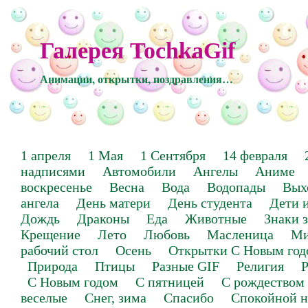
Галерея TochkaGif
Анимации, открытки, поздравления…
1 апреля
1 Мая
1 Сентября
14 февраля
надписями
Автомобили
Ангелы
Аниме
воскресенье
Весна
Вода
Водопады
Вых
ангела
День матери
День студента
Дети 
Дождь
Драконы
Еда
Животные
Знаки 
Крещение
Лето
Любовь
Масленица
Ми
рабочий стол
Осень
Открытки С Новым год
Природа
Птицы
Разные GIF
Религия
Р
С Новым годом
С пятницей
С рождеством
веселые
Снег, зима
Спасибо
Спокойной н