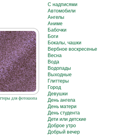
C надписями
Автомобили
Ангелы
Аниме
Бабочки
Боги
Бокалы, чашки
Вербное воскресенье
Весна
Вода
Водопады
Выходные
Глиттеры
Город
Девушки
ттеры для фотошопа
День ангела
День матери
День студента
Дети или детские
Доброе утро
Добрый вечер