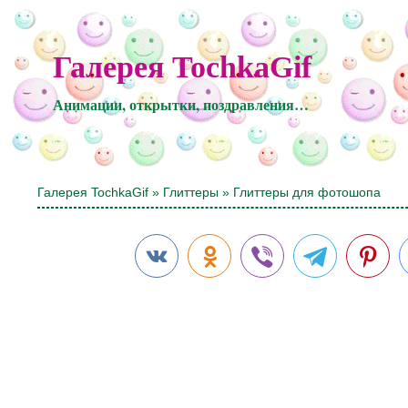
Галерея TochkaGif
Анимации, открытки, поздравления…
Галерея TochkaGif
»
Глиттеры
» Глиттеры для фотошопа