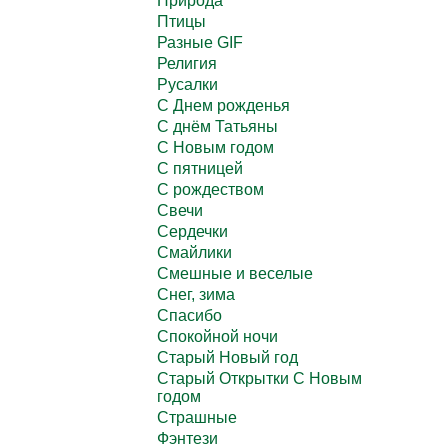
Природа
Птицы
Разные GIF
Религия
Русалки
С Днем рожденья
С днём Татьяны
С Новым годом
С пятницей
С рождеством
Свечи
Сердечки
Смайлики
Смешные и веселые
Снег, зима
Спасибо
Спокойной ночи
Старый Новый год
Старый Открытки С Новым
годом
Страшные
Фэнтези