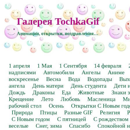
Галерея TochkaGif
Анимации, открытки, поздравления…
1 апреля
1 Мая
1 Сентября
14 февраля
надписями
Автомобили
Ангелы
Аниме
воскресенье
Весна
Вода
Водопады
Вых
ангела
День матери
День студента
Дети 
Дождь
Драконы
Еда
Животные
Знаки 
Крещение
Лето
Любовь
Масленица
Ми
рабочий стол
Осень
Открытки С Новым год
Природа
Птицы
Разные GIF
Религия
Р
С Новым годом
С пятницей
С рождеством
веселые
Снег, зима
Спасибо
Спокойной н