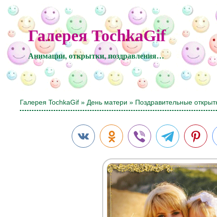
Галерея TochkaGif
Анимации, открытки, поздравления…
Галерея TochkaGif
»
День матери
» Поздравительные открыт