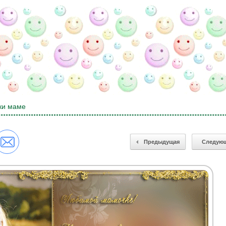
ки маме
Предыдущая
Следую