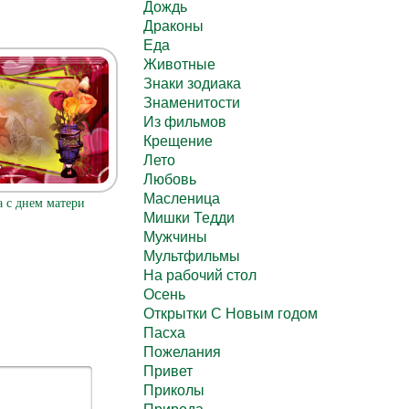
Дождь
Драконы
Еда
Животные
Знаки зодиака
Знаменитости
Из фильмов
Крещение
Лето
Любовь
Масленица
 с днем матери
Мишки Тедди
Мужчины
Мультфильмы
На рабочий стол
Осень
Открытки С Новым годом
Пасха
Пожелания
Привет
Приколы