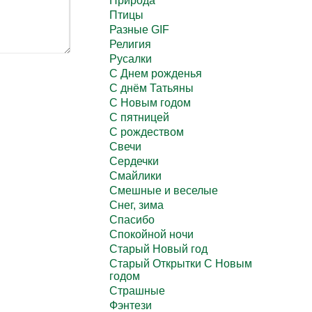
Природа
Птицы
Разные GIF
Религия
Русалки
С Днем рожденья
С днём Татьяны
С Новым годом
С пятницей
С рождеством
Свечи
Сердечки
Смайлики
Смешные и веселые
Снег, зима
Спасибо
Спокойной ночи
Старый Новый год
Старый Открытки С Новым
годом
Страшные
Фэнтези