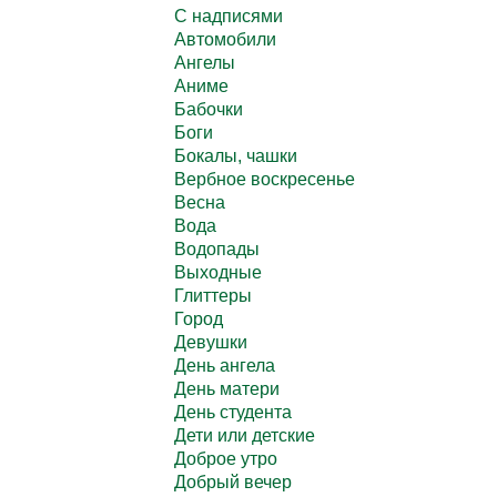
C надписями
Автомобили
Ангелы
Аниме
Бабочки
Боги
Бокалы, чашки
Вербное воскресенье
Весна
Вода
Водопады
Выходные
Глиттеры
Город
Девушки
День ангела
День матери
День студента
Дети или детские
Доброе утро
Добрый вечер