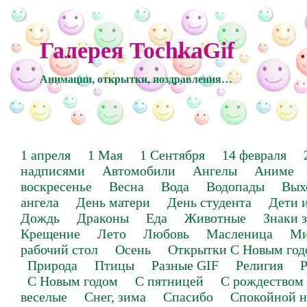
Галерея TochkaGif
Анимации, открытки, поздравления…
1 апреля
1 Мая
1 Сентября
14 февраля
надписями
Автомобили
Ангелы
Аниме
воскресенье
Весна
Вода
Водопады
Вых
ангела
День матери
День студента
Дети 
Дождь
Драконы
Еда
Животные
Знаки 
Крещение
Лето
Любовь
Масленица
Ми
рабочий стол
Осень
Открытки С Новым год
Природа
Птицы
Разные GIF
Религия
Р
С Новым годом
С пятницей
С рождеством
веселые
Снег, зима
Спасибо
Спокойной н