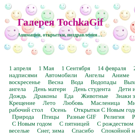
Галерея TochkaGif
Анимации, открытки, поздравления…
1 апреля
1 Мая
1 Сентября
14 февраля
надписями
Автомобили
Ангелы
Аниме
воскресенье
Весна
Вода
Водопады
Вых
ангела
День матери
День студента
Дети 
Дождь
Драконы
Еда
Животные
Знаки 
Крещение
Лето
Любовь
Масленица
Ми
рабочий стол
Осень
Открытки С Новым год
Природа
Птицы
Разные GIF
Религия
Р
С Новым годом
С пятницей
С рождеством
веселые
Снег, зима
Спасибо
Спокойной н