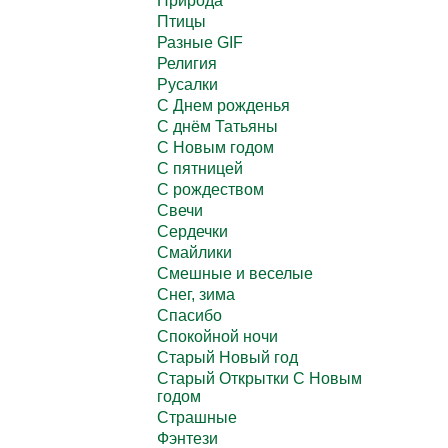
Природа
Птицы
Разные GIF
Религия
Русалки
С Днем рожденья
С днём Татьяны
С Новым годом
С пятницей
С рождеством
Свечи
Сердечки
Смайлики
Смешные и веселые
Снег, зима
Спасибо
Спокойной ночи
Старый Новый год
Старый Открытки С Новым
годом
Страшные
Фэнтези