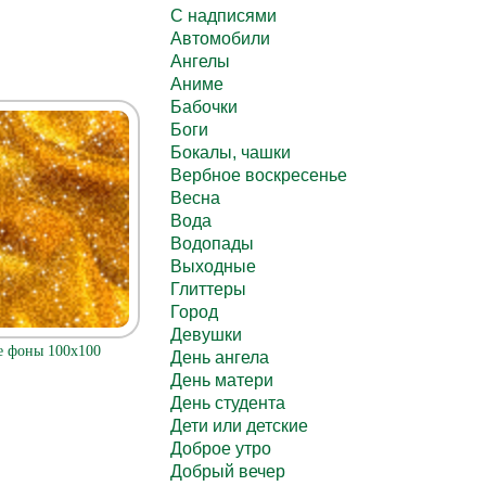
C надписями
Автомобили
Ангелы
Аниме
Бабочки
Боги
Бокалы, чашки
Вербное воскресенье
Весна
Вода
Водопады
Выходные
Глиттеры
Город
Девушки
е фоны 100x100
День ангела
День матери
День студента
Дети или детские
Доброе утро
Добрый вечер