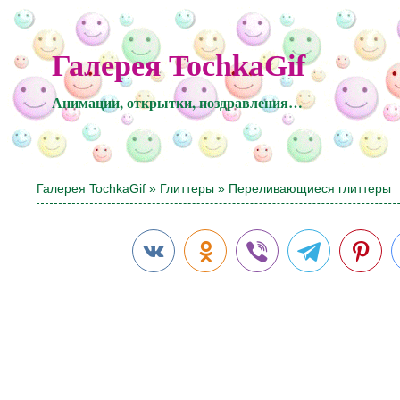
Галерея TochkaGif
Анимации, открытки, поздравления…
Галерея TochkaGif
»
Глиттеры
» Переливающиеся глиттеры