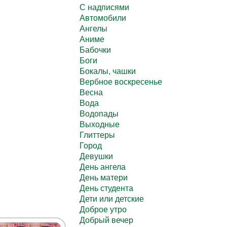
C надписями
Автомобили
Ангелы
Аниме
Бабочки
Боги
Бокалы, чашки
Вербное воскресенье
Весна
Вода
Водопады
Выходные
Глиттеры
Город
Девушки
День ангела
День матери
День студента
Дети или детские
Доброе утро
Добрый вечер