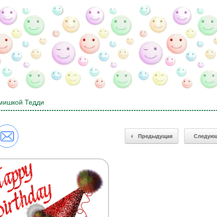
 мишкой Тедди
Предыдущая
Следую