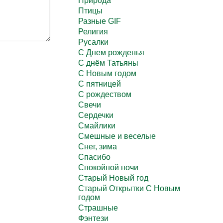
Природа
Птицы
Разные GIF
Религия
Русалки
С Днем рожденья
С днём Татьяны
С Новым годом
С пятницей
С рождеством
Свечи
Сердечки
Смайлики
Смешные и веселые
Снег, зима
Спасибо
Спокойной ночи
Старый Новый год
Старый Открытки С Новым
годом
Страшные
Фэнтези