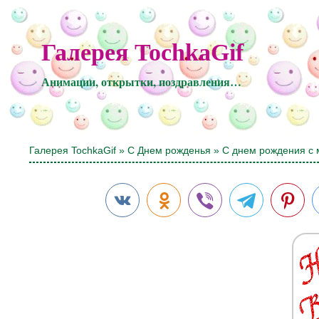
Галерея TochkaGif
Анимации, открытки, поздравления…
Галерея TochkaGif
»
С Днем рожденья
» С днем рождения с