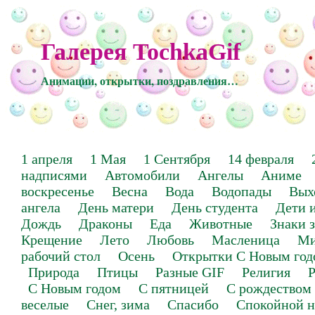
Галерея TochkaGif
Анимации, открытки, поздравления…
1 апреля
1 Мая
1 Сентября
14 февраля
надписями
Автомобили
Ангелы
Аниме
воскресенье
Весна
Вода
Водопады
Вых
ангела
День матери
День студента
Дети 
Дождь
Драконы
Еда
Животные
Знаки 
Крещение
Лето
Любовь
Масленица
Ми
рабочий стол
Осень
Открытки С Новым год
Природа
Птицы
Разные GIF
Религия
Р
С Новым годом
С пятницей
С рождеством
веселые
Снег, зима
Спасибо
Спокойной н