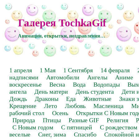
Галерея TochkaGif
Анимации, открытки, поздравления…
1 апреля
1 Мая
1 Сентября
14 февраля
надписями
Автомобили
Ангелы
Аниме
воскресенье
Весна
Вода
Водопады
Вых
ангела
День матери
День студента
Дети 
Дождь
Драконы
Еда
Животные
Знаки 
Крещение
Лето
Любовь
Масленица
Ми
рабочий стол
Осень
Открытки С Новым год
Природа
Птицы
Разные GIF
Религия
Р
С Новым годом
С пятницей
С рождеством
веселые
Снег, зима
Спасибо
Спокойной н