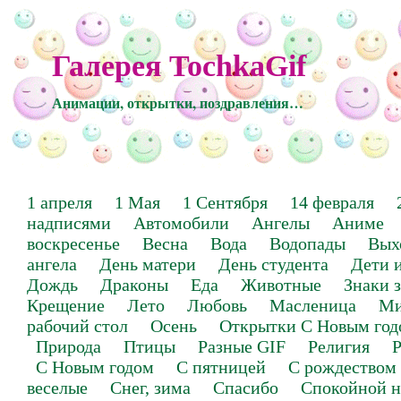
Галерея TochkaGif
Анимации, открытки, поздравления…
1 апреля
1 Мая
1 Сентября
14 февраля
надписями
Автомобили
Ангелы
Аниме
воскресенье
Весна
Вода
Водопады
Вых
ангела
День матери
День студента
Дети 
Дождь
Драконы
Еда
Животные
Знаки 
Крещение
Лето
Любовь
Масленица
Ми
рабочий стол
Осень
Открытки С Новым год
Природа
Птицы
Разные GIF
Религия
Р
С Новым годом
С пятницей
С рождеством
веселые
Снег, зима
Спасибо
Спокойной н