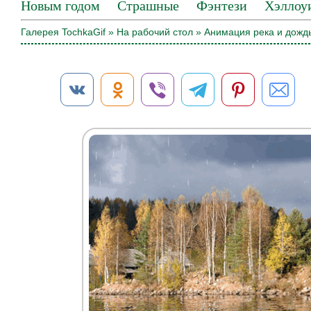
Новым годом
Страшные
Фэнтези
Хэллоу
Галерея TochkaGif
»
На рабочий стол
» Анимация река и дожд