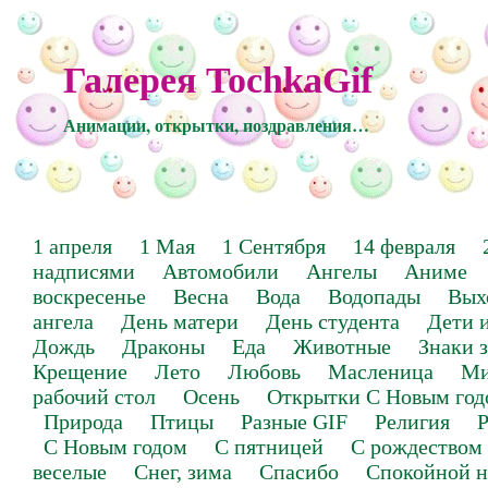
Галерея TochkaGif
Анимации, открытки, поздравления…
1 апреля
1 Мая
1 Сентября
14 февраля
надписями
Автомобили
Ангелы
Аниме
воскресенье
Весна
Вода
Водопады
Вых
ангела
День матери
День студента
Дети 
Дождь
Драконы
Еда
Животные
Знаки 
Крещение
Лето
Любовь
Масленица
Ми
рабочий стол
Осень
Открытки С Новым год
Природа
Птицы
Разные GIF
Религия
Р
С Новым годом
С пятницей
С рождеством
веселые
Снег, зима
Спасибо
Спокойной н