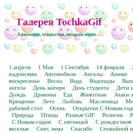
Галерея TochkaGif
Анимации, открытки, поздравления…
1 апреля
1 Мая
1 Сентября
14 февраля
надписями
Автомобили
Ангелы
Аниме
воскресенье
Весна
Вода
Водопады
Вых
ангела
День матери
День студента
Дети 
Дождь
Драконы
Еда
Животные
Знаки 
Крещение
Лето
Любовь
Масленица
Ми
рабочий стол
Осень
Открытки С Новым год
Природа
Птицы
Разные GIF
Религия
Р
С Новым годом
С пятницей
С рождеством
веселые
Снег, зима
Спасибо
Спокойной н