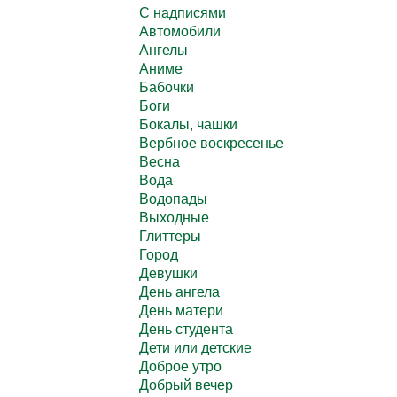
C надписями
Автомобили
Ангелы
Аниме
Бабочки
Боги
Бокалы, чашки
Вербное воскресенье
Весна
Вода
Водопады
Выходные
Глиттеры
Город
Девушки
День ангела
День матери
День студента
Дети или детские
Доброе утро
Добрый вечер