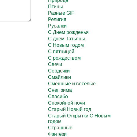
Природа
Птицы
Разные GIF
Религия
Русалки
С Днем рожденья
С днём Татьяны
С Новым годом
С пятницей
С рождеством
Свечи
Сердечки
Смайлики
Смешные и веселые
Снег, зима
Спасибо
Спокойной ночи
Старый Новый год
Старый Открытки С Новым
годом
Страшные
Фэнтези