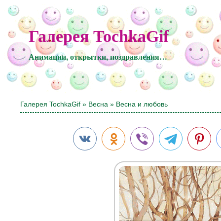
Галерея TochkaGif
Анимации, открытки, поздравления…
Галерея TochkaGif
»
Весна
» Весна и любовь