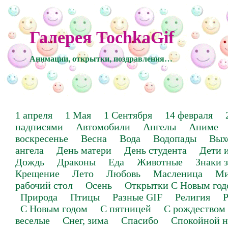
Галерея TochkaGif
Анимации, открытки, поздравления…
1 апреля
1 Мая
1 Сентября
14 февраля
надписями
Автомобили
Ангелы
Аниме
воскресенье
Весна
Вода
Водопады
Вых
ангела
День матери
День студента
Дети 
Дождь
Драконы
Еда
Животные
Знаки 
Крещение
Лето
Любовь
Масленица
Ми
рабочий стол
Осень
Открытки С Новым год
Природа
Птицы
Разные GIF
Религия
Р
С Новым годом
С пятницей
С рождеством
веселые
Снег, зима
Спасибо
Спокойной н