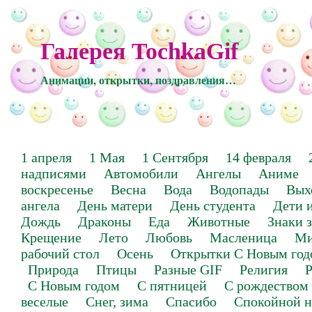
Галерея TochkaGif
Анимации, открытки, поздравления…
1 апреля
1 Мая
1 Сентября
14 февраля
надписями
Автомобили
Ангелы
Аниме
воскресенье
Весна
Вода
Водопады
Вых
ангела
День матери
День студента
Дети 
Дождь
Драконы
Еда
Животные
Знаки 
Крещение
Лето
Любовь
Масленица
Ми
рабочий стол
Осень
Открытки С Новым год
Природа
Птицы
Разные GIF
Религия
Р
С Новым годом
С пятницей
С рождеством
веселые
Снег, зима
Спасибо
Спокойной н