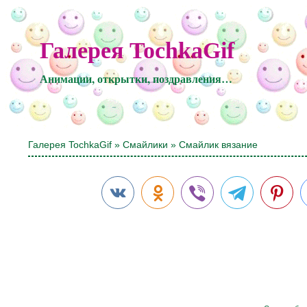
Галерея TochkaGif
Анимации, открытки, поздравления…
Галерея TochkaGif
»
Смайлики
» Смайлик вязание