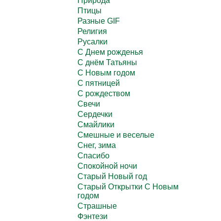
Природа
Птицы
Разные GIF
Религия
Русалки
С Днем рожденья
С днём Татьяны
С Новым годом
С пятницей
С рождеством
Свечи
Сердечки
Смайлики
Смешные и веселые
Снег, зима
Спасибо
Спокойной ночи
Старый Новый год
Старый Открытки С Новым
годом
Страшные
Фэнтези