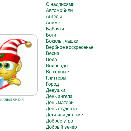
C надписями
Автомобили
Ангелы
Аниме
Бабочки
Боги
Бокалы, чашки
Вербное воскресенье
Весна
Вода
Водопады
Выходные
Глиттеры
Город
Девушки
День ангела
ничный смайл
День матери
День студента
Дети или детские
Доброе утро
Добрый вечер