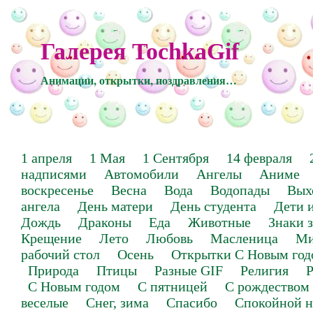
Галерея TochkaGif
Анимации, открытки, поздравления…
1 апреля
1 Мая
1 Сентября
14 февраля
надписями
Автомобили
Ангелы
Аниме
воскресенье
Весна
Вода
Водопады
Вых
ангела
День матери
День студента
Дети 
Дождь
Драконы
Еда
Животные
Знаки 
Крещение
Лето
Любовь
Масленица
Ми
рабочий стол
Осень
Открытки С Новым год
Природа
Птицы
Разные GIF
Религия
Р
С Новым годом
С пятницей
С рождеством
веселые
Снег, зима
Спасибо
Спокойной н