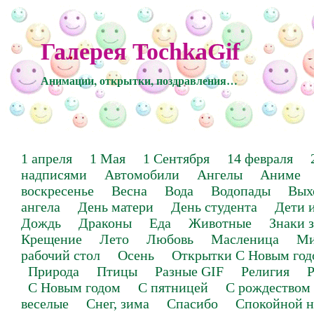
Галерея TochkaGif
Анимации, открытки, поздравления…
1 апреля
1 Мая
1 Сентября
14 февраля
надписями
Автомобили
Ангелы
Аниме
воскресенье
Весна
Вода
Водопады
Вых
ангела
День матери
День студента
Дети 
Дождь
Драконы
Еда
Животные
Знаки 
Крещение
Лето
Любовь
Масленица
Ми
рабочий стол
Осень
Открытки С Новым год
Природа
Птицы
Разные GIF
Религия
Р
С Новым годом
С пятницей
С рождеством
веселые
Снег, зима
Спасибо
Спокойной н