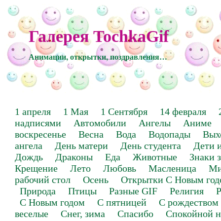
Галерея TochkaGif
Анимации, открытки, поздравления…
1 апреля
1 Мая
1 Сентября
14 февраля
надписями
Автомобили
Ангелы
Аниме
воскресенье
Весна
Вода
Водопады
Вых
ангела
День матери
День студента
Дети 
Дождь
Драконы
Еда
Животные
Знаки 
Крещение
Лето
Любовь
Масленица
Ми
рабочий стол
Осень
Открытки С Новым год
Природа
Птицы
Разные GIF
Религия
Р
С Новым годом
С пятницей
С рождеством
веселые
Снег, зима
Спасибо
Спокойной н